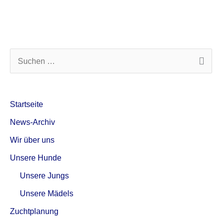
S
u
c
Startseite
h
News-Archiv
e
Wir über uns
n
Unsere Hunde
n
a
Unsere Jungs
c
Unsere Mädels
h
Zuchtplanung