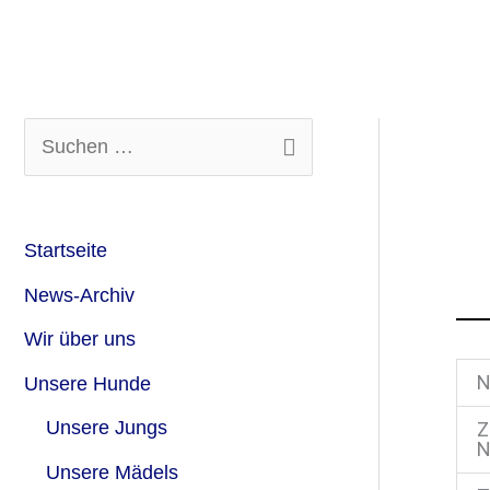
Zum
Inhalt
springen
S
u
c
Startseite
h
News-Archiv
e
Wir über uns
n
Unsere Hunde
n
Unsere Jungs
Z
a
N
c
Unsere Mädels