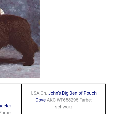
USA Ch.
John’s Big Ben of Pouch
Cove
AKC WF658295 Farbe:
heeler
schwarz
arbe: