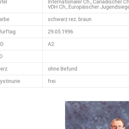
itel
Internationaler Ch., Canadischer Ch
VDH Ch., Europäischer Jugendsiege
arbe
schwarz rez. braun
urftag
29.05.1996
D
A2
D
erz
ohne Befund
ystinurie
frei