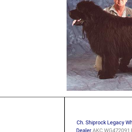
Ch. Shiprock Legacy W
Dealer
AKC WG472091 F