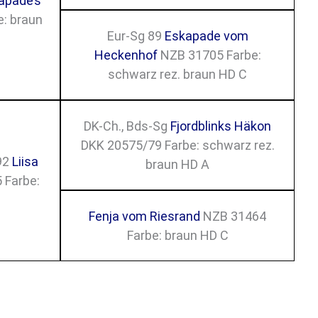
apade’s
: braun
Eur-Sg 89
Eskapade vom
Heckenhof
NZB 31705 Farbe:
schwarz rez. braun HD C
DK-Ch., Bds-Sg
Fjordblinks Häkon
DKK 20575/79 Farbe: schwarz rez.
 92
Liisa
braun HD A
 Farbe:
Fenja vom Riesrand
NZB 31464
Farbe: braun HD C