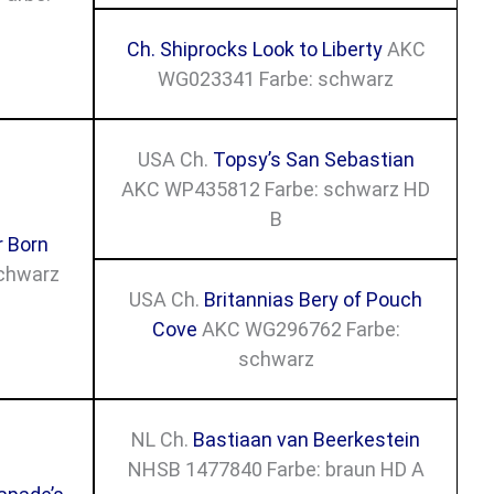
Ch. Shiprocks Look to Liberty
AKC
WG023341 Farbe: schwarz
USA Ch.
Topsy’s San Sebastian
AKC WP435812 Farbe: schwarz HD
B
r Born
chwarz
USA Ch.
Britannias Bery of Pouch
Cove
AKC WG296762 Farbe:
schwarz
NL Ch.
Bastiaan van Beerkestein
NHSB 1477840 Farbe: braun HD A