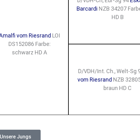
D/VDH-Ch, Eur-Sg 94
Esk
Barcardi
NZB 34207 Farbe
HD B
Amalfi vom Riesrand
LOI
DS152086 Farbe:
schwarz HD A
D/VDH/Int. Ch., Welt-Sg
vom Riesrand
NZB 32805
braun HD C
Unsere Jungs