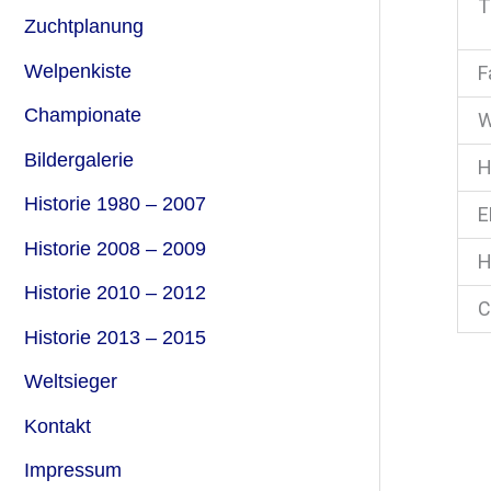
T
h
Zuchtplanung
:
Welpenkiste
F
Championate
W
Bildergalerie
H
Historie 1980 – 2007
E
Historie 2008 – 2009
H
Historie 2010 – 2012
C
Historie 2013 – 2015
Weltsieger
Kontakt
Impressum