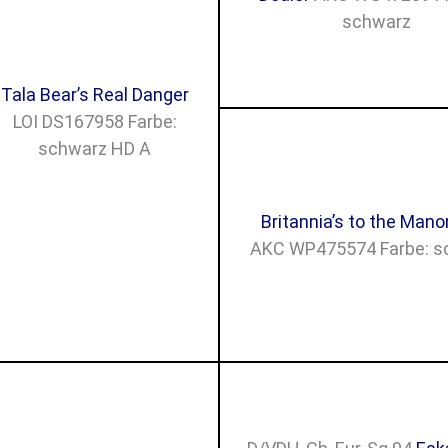
schwarz
Tala Bear’s Real Danger
LOI DS167958 Farbe:
schwarz HD A
Britannia’s to the Mano
AKC WP475574 Farbe: s