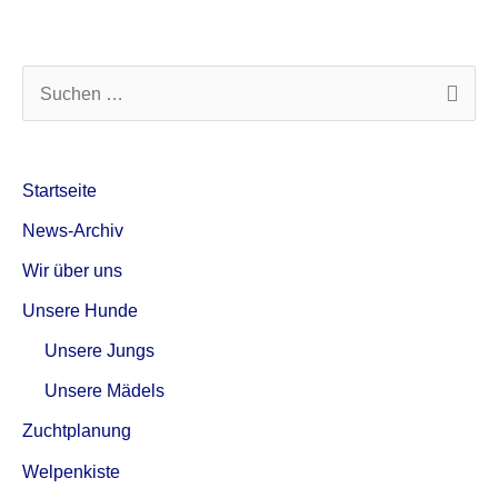
S
u
c
Startseite
h
News-Archiv
e
Wir über uns
n
Unsere Hunde
n
a
Unsere Jungs
c
Unsere Mädels
h
Zuchtplanung
:
Welpenkiste