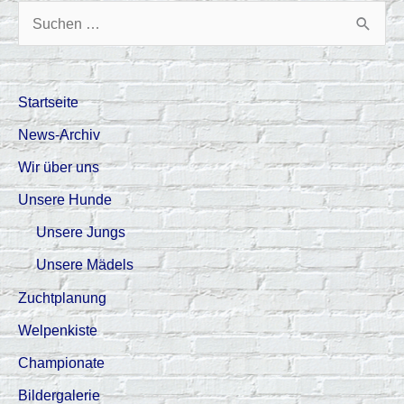
S
u
c
Startseite
h
News-Archiv
e
Wir über uns
n
Unsere Hunde
n
a
Unsere Jungs
c
Unsere Mädels
h
Zuchtplanung
:
Welpenkiste
Championate
Bildergalerie