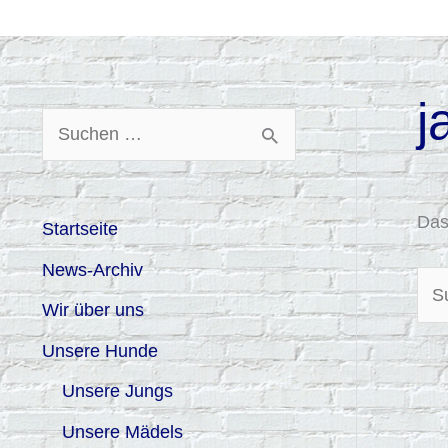
Zum
Inhalt
springen
j
Suc
S
nac
u
c
Das
Startseite
h
News-Archiv
e
Wir über uns
n
Unsere Hunde
n
Unsere Jungs
a
c
Unsere Mädels