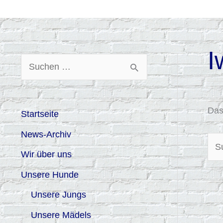
Zum
Inhalt
springen
I
Suc
S
nac
u
c
Das
Startseite
h
News-Archiv
e
Wir über uns
n
Unsere Hunde
n
Unsere Jungs
a
c
Unsere Mädels